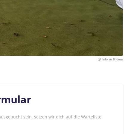
Info zu Bildern
rmular
 ausgebucht sein, setzen wir dich auf die Warteliste.