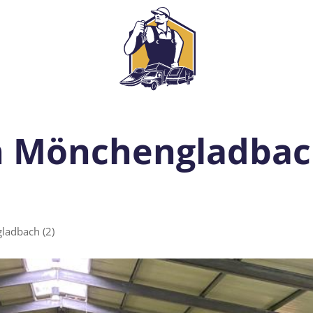
on Mönchengladbac
ladbach (2)