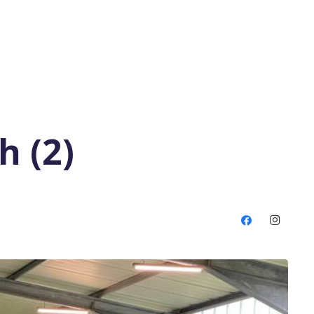
h (2)