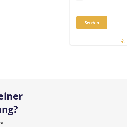
Bitte
lasse
dieses
Feld
leer.
einer
ung?
ot.