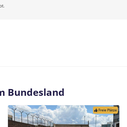
ot.
em Bundesland
Freie Plätze