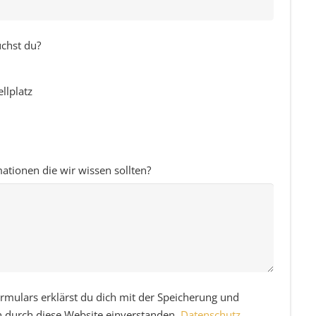
uchst du?
llplatz
mationen die wir wissen sollten?
rmulars erklärst du dich mit der Speicherung und
n durch diese Website einverstanden.
Datenschutz