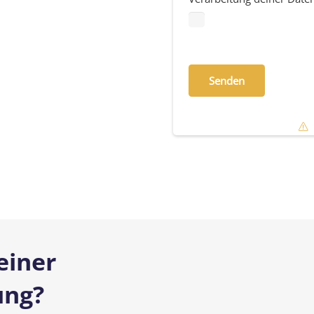
Bitte
lasse
dieses
Feld
leer.
einer
ung?